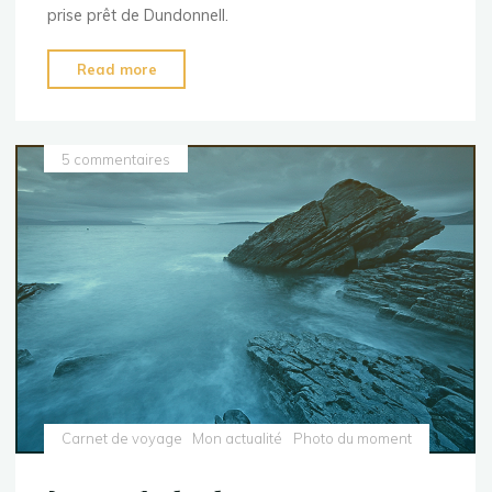
prise prêt de Dundonnell.
"
Read more
[Ecosse]
An
Teallach"
5 commentaires
Carnet de voyage
Mon actualité
Photo du moment