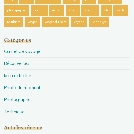
photographie
portrait
rocher
sapin
scotland
site
studio
tourbiere
vosges
vosges du nord
voyage
île de skye
Catégories
Carnet de voyage
Découvertes
Mon actualité
Photo du moment
Photographes
Technique
Articles récents