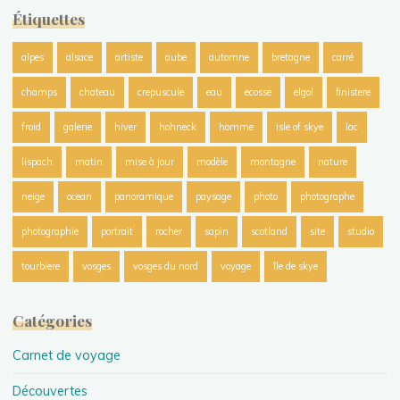
Étiquettes
alpes
alsace
artiste
aube
automne
bretagne
carré
champs
chateau
crepuscule
eau
ecosse
elgol
finistere
froid
galerie
hiver
hohneck
homme
isle of skye
lac
lispach
matin
mise à jour
modèle
montagne
nature
neige
ocean
panoramique
paysage
photo
photographe
photographie
portrait
rocher
sapin
scotland
site
studio
tourbiere
vosges
vosges du nord
voyage
île de skye
Catégories
Carnet de voyage
Découvertes