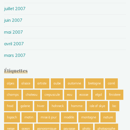
juillet 2007
juin 2007
mai 2007
avril 2007
mars 2007
Étiquettes
alpes
alsace
artiste
aube
automne
bretagne
carré
champs
chateau
crepuscule
eau
ecosse
elgol
finistere
froid
galerie
hiver
hohneck
homme
isle of skye
lac
lispach
matin
mise à jour
modèle
montagne
nature
neige
ocean
panoramique
paysage
photo
photographe