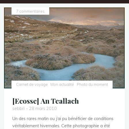
7 commentaires
Carnet de voyage
Mon actualité
Photo du moment
[Ecosse] An Teallach
sebbri
28 mars 2010
Un des rares matin ou j’ai pu bénéficier de conditions
véritablement hivernales. Cette photographie a été