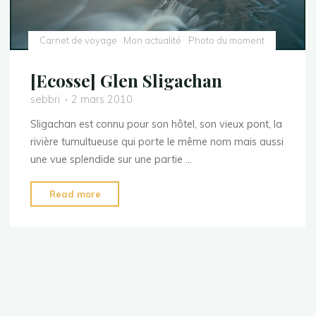
Carnet de voyage
Mon actualité
Photo du moment
[Ecosse] Glen Sligachan
sebbri
2 mars 2010
Sligachan est connu pour son hôtel, son vieux pont, la
rivière tumultueuse qui porte le même nom mais aussi
une vue splendide sur une partie …
"
Read more
[Ecosse]
Glen
Sligachan"