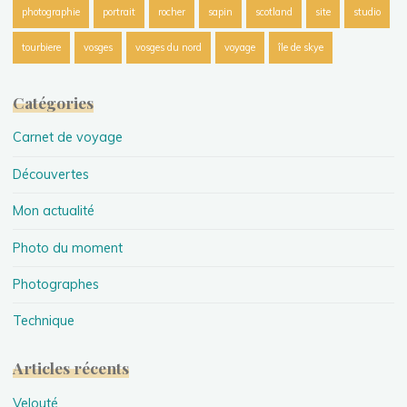
photographie
portrait
rocher
sapin
scotland
site
studio
tourbiere
vosges
vosges du nord
voyage
île de skye
Catégories
Carnet de voyage
Découvertes
Mon actualité
Photo du moment
Photographes
Technique
Articles récents
Velouté