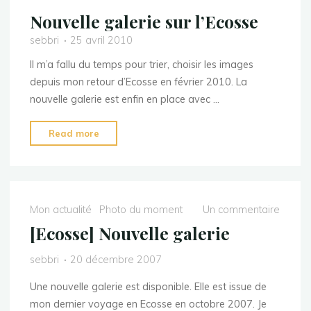
Nouvelle galerie sur l’Ecosse
sebbri
25 avril 2010
Il m’a fallu du temps pour trier, choisir les images
depuis mon retour d’Ecosse en février 2010. La
nouvelle galerie est enfin en place avec …
"Nouvelle
Read more
galerie
sur
l’Ecosse"
Mon actualité
Photo du moment
Un commentaire
[Ecosse] Nouvelle galerie
sebbri
20 décembre 2007
Une nouvelle galerie est disponible. Elle est issue de
mon dernier voyage en Ecosse en octobre 2007. Je