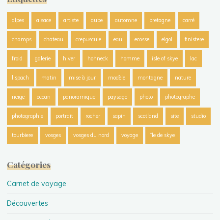
alpes
alsace
artiste
aube
automne
bretagne
carré
champs
chateau
crepuscule
eau
ecosse
elgol
finistere
froid
galerie
hiver
hohneck
homme
isle of skye
lac
lispach
matin
mise à jour
modèle
montagne
nature
neige
ocean
panoramique
paysage
photo
photographe
photographie
portrait
rocher
sapin
scotland
site
studio
tourbiere
vosges
vosges du nord
voyage
île de skye
Catégories
Carnet de voyage
Découvertes